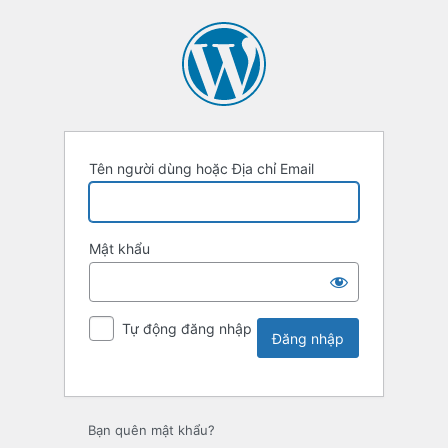
Tên người dùng hoặc Địa chỉ Email
Mật khẩu
Tự động đăng nhập
Bạn quên mật khẩu?