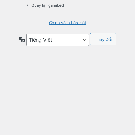
← Quay lại IgamiLed
Chính sách bảo mật
Ngôn
ngữ