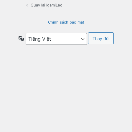
← Quay lại IgamiLed
Chính sách bảo mật
Ngôn
ngữ